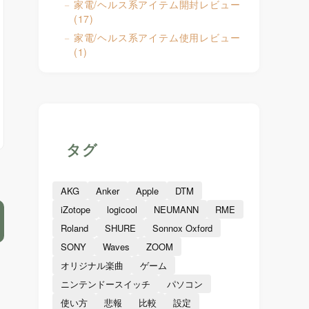
家電/ヘルス系アイテム開封レビュー
(17)
家電/ヘルス系アイテム使用レビュー
(1)
タグ
AKG
Anker
Apple
DTM
iZotope
logicool
NEUMANN
RME
Roland
SHURE
Sonnox Oxford
SONY
Waves
ZOOM
オリジナル楽曲
ゲーム
ニンテンドースイッチ
パソコン
使い方
悲報
比較
設定