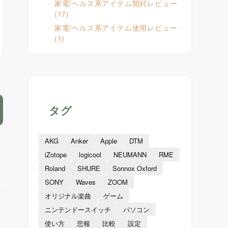
家電/ヘルス系アイテム開封レビュー
(17)
家電/ヘルス系アイテム使用レビュー
(1)
タグ
AKG
Anker
Apple
DTM
iZotope
logicool
NEUMANN
RME
Roland
SHURE
Sonnox Oxford
SONY
Waves
ZOOM
オリジナル楽曲
ゲーム
ニンテンドースイッチ
パソコン
使い方
悲報
比較
設定