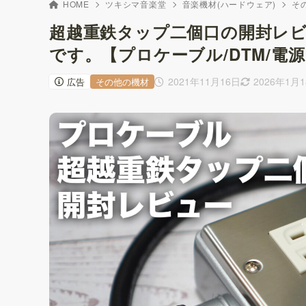
HOME
ツキシマ音楽堂
音楽機材(ハードウェア)
そ
超越重鉄タップ二個口の開封レ
です。【プロケーブル/DTM/電
2021年11月16日
2026年1月
広告
その他の機材