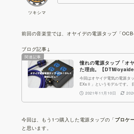
ツキシマ
前回の音楽堂では、オヤイデの電源タップ「OCB-
ブログ記事↓
関連記事
憧れの電源タップ「オヤイ
た理由。【DTM/oyai
今回はオヤイデ電気の電源タッ
EXsⅡ」というモデルです。 
2021年11月10日
20
今回は、もう1つ購入した電源タップの「
プロケ
と思います。